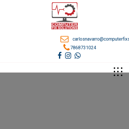
carlosnavarro@computerfix
7868731024