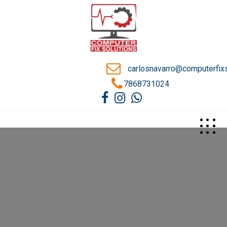
carlosnavarro@computerfix
7868731024