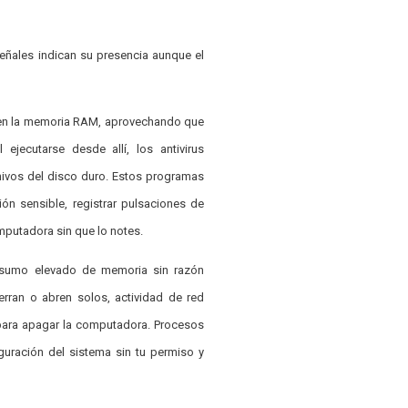
ñales indican su presencia aunque el
 en la memoria RAM, aprovechando que
ejecutarse desde allí, los antivirus
chivos del disco duro. Estos programas
ón sensible, registrar pulsaciones de
omputadora sin que lo notes.
onsumo elevado de memoria sin razón
erran o abren solos, actividad de red
d para apagar la computadora. Procesos
uración del sistema sin tu permiso y