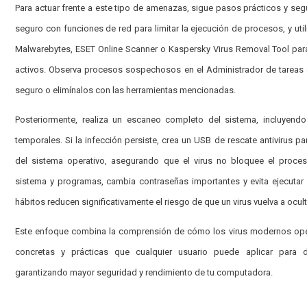
Para actuar frente a este tipo de amenazas, sigue pasos prácticos y se
seguro con funciones de red para limitar la ejecución de procesos, y ut
Malwarebytes, ESET Online Scanner o Kaspersky Virus Removal Tool par
activos. Observa procesos sospechosos en el Administrador de tareas o 
seguro o elimínalos con las herramientas mencionadas.
Posteriormente, realiza un escaneo completo del sistema, incluyendo
temporales. Si la infección persiste, crea un USB de rescate antivirus p
del sistema operativo, asegurando que el virus no bloquee el proces
sistema y programas, cambia contraseñas importantes y evita ejecutar
hábitos reducen significativamente el riesgo de que un virus vuelva a ocul
Este enfoque combina la comprensión de cómo los virus modernos op
concretas y prácticas que cualquier usuario puede aplicar para d
garantizando mayor seguridad y rendimiento de tu computadora.