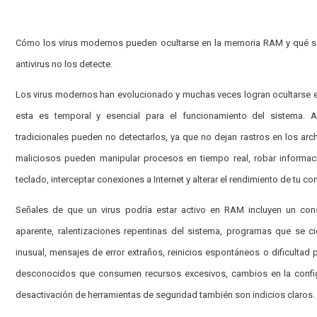
Cómo los virus modernos pueden ocultarse en la memoria RAM y qué se
antivirus no los detecte.
Los virus modernos han evolucionado y muchas veces logran ocultarse
esta es temporal y esencial para el funcionamiento del sistema. Al 
tradicionales pueden no detectarlos, ya que no dejan rastros en los ar
maliciosos pueden manipular procesos en tiempo real, robar informaci
teclado, interceptar conexiones a Internet y alterar el rendimiento de tu c
Señales de que un virus podría estar activo en RAM incluyen un c
aparente, ralentizaciones repentinas del sistema, programas que se ci
inusual, mensajes de error extraños, reinicios espontáneos o dificulta
desconocidos que consumen recursos excesivos, cambios en la config
desactivación de herramientas de seguridad también son indicios claros.