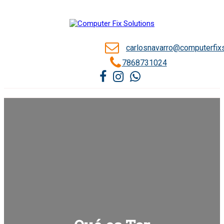
carlosnavarro@computerfix
7868731024