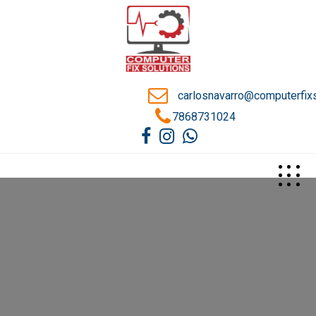
carlosnavarro@computerfix
7868731024