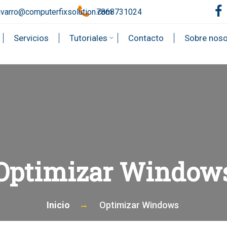
avarro@computerfixsolution.com
7868731024
Servicios
Tutoriales
Contacto
Sobre noso
Optimizar Window
Inicio
Optimizar Windows