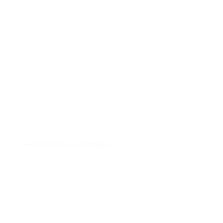
Modo Dios en
Windows
Inicio
Modo Dios en Windows