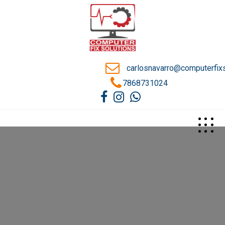
carlosnavarro@computerfix
7868731024