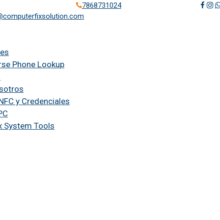
7868731024
@computerfixsolution.com
s
les
rse Phone Lookup
o
sotros
 NFC y Credenciales
PC
x System Tools