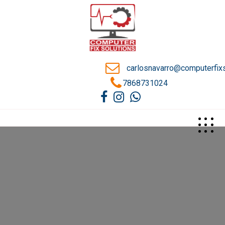
carlosnavarro@computerfix
7868731024